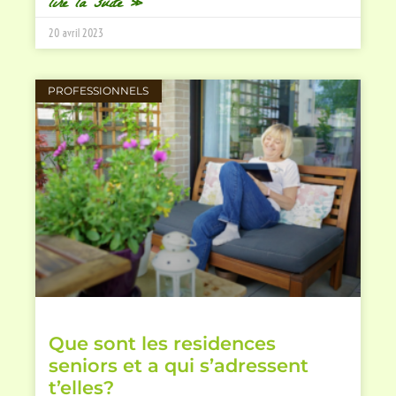
lire la suite »
20 avril 2023
PROFESSIONNELS
Que sont les residences
seniors et a qui s’adressent
t’elles?